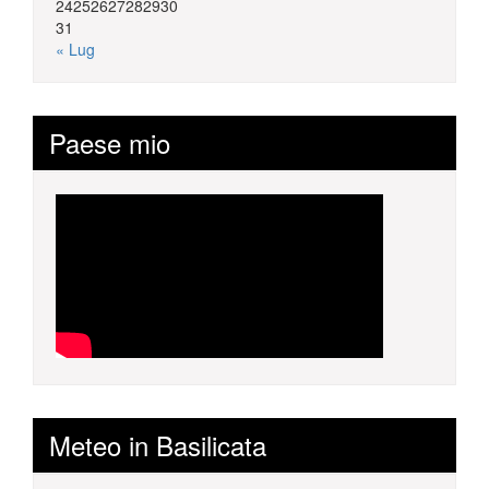
24
25
26
27
28
29
30
31
« Lug
Paese mio
Meteo in Basilicata