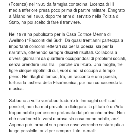
(Potenza) nel 1935 da famiglia contadina. Licenza di III
media inferiore presa poco prima di partire militare. Emigrato
a Milano nel 1960, dopo tre anni di servizio nella Polizia di
Stato, ha poi scelto di fare il tranviere.
Nel 1978 ha pubblicato per la Casa Editrice Menna di
Avellino i “Racconti del Sud”. Da quasi trent’anni partecipa a
importanti concorsi letterari sia per la poesia, sia per la
narrativa, ottenendo sempre discreti risultati. Collabora a
diversi giornalini da quartiere occupandosi di problemi sociali,
senza prendere una lira – perché c’è l’€uro. Una moglie, tre
figlie cinque nipotini di cui, vuoi o no, si occupa a tempo
pieno. Nei ritagli di tempo, tra, un racconto e una poesia,
tortura la tastiera della Fisarmonica, pur non conoscendo la
musica.
Sebbene a volte vorrebbe tradurre in immagini certi suoi
pensieri, non ha mai provato a dipingere: la pittura è un’Arte
troppo nobile per essere profanata dal primo che arriva. Non
ché esprimersi in versi o prosa sia cosa meno nobile, anzi.
Appena può torna al suo paese dove vorrebbe sostare più a
lungo possibile, anzi per sempre. Info: e-mail: