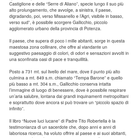
Castiglione e delle “Serre di Aliano”, specie lungo il suo più
alto prolungamento, che avvolge, a sinistra, il paese,
digradando, poi, verso Missanello e l’Agri, visibile in basso,
verso sud”, è possibile scorgere Gallicchio, piccolo
agglomerato urbano della provincia di Potenza.
Il paese, che supera di poco i mille abitanti, sorge in questa
maestosa zona collinare, che offre al viandante un
suggestivo paesaggio di colori, di odori e sensazioni avvolti in
una sconfinata oasi di pace e tranquillità.
Posto a 731 mt. sul livello del mare, dove il punto più alto
culmina a mt. 849 s.m. chiamato “Tempa Barone” e quello
più basso a mt. 304 s.m., Gallicchio conserva intatta
l’immagine di luogo di benessere, dove è possibile respirare
un’aria salubre, lontana dai grandi inquinamenti metropolitani
e soprattutto dove ancora si può trovare un “piccolo spazio di
infinito”.
Il libro “Nuove luci lucane” di Padre Tito Robertella è la
testimonianza di un sacerdote che, dopo anni e anni di
laboriosa ricerca, ha voluto offrire al paese e ai suoi abitanti,