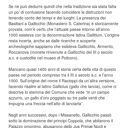
Se ne può dedurre quindi che nella tradizione sia stata fatta
un po’ di confusione facendo coincidere le distruzioni non
tenendo conto dei tempi e dei luoghi. La presenza dei
Basiliani a Gallicchio (Monastero S. Caterina) è storicamente
provata, com’è certo che l’attuale paese intorno all’anno
1000 esisteva con la denominazione latina Gallitium. L’origine
resta incerta, anche se dalle ricerche e scoperte
archeologiche sappiamo che esisteva Gallicchio, Armento,
Roccanova (monete rinvenute a Gallicchio del III o secolo
a.c. e custodite nel museo di Policoro).
Mancano quasi 1400 anni di storia certa della vita di questo
paese nel periodo compreso tra il III o secolo a.c. e l’anno
1000. Sull’origine del nome il Racioppi da un’altra versione,
facendo risalire al latino Gallictus (gallo che lancia), come ci
descrive lo stemma del Comune che vede “in un campo
azzurro, un gallo d’oro poggiato su tre palle verdi che
impugna una freccia nell’atto di lanciarla”.
Negli anni successivi, dopo i Missanello, Gallicchio passò
sotto la dominazione dei principi Coppola, che abitarono il
Palazzo omonimo, abusarono dello Jus Primæ Nocti e