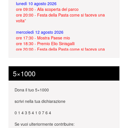
ore 09:00 - Alla scoperta del parco
ore 20:00 - Festa della Pasta come si faceva una
volta”
mercoledì 12 agosto 2026
ore 17:30 - Mostra Paese mio
ore 18:30 - Premio Elio Sinisgalli
ore 20:00 - Festa della Pasta come si faceva una
volta”
ore 21:30 - “Gallicchio in musica” – L’ultima foglia
d’autunno
giovedì 13 agosto 2026
5×1000
ore 18:00 - Premio Pro Loco Gallicchio 2026
ore 20:00 - Festa della Pasta come si faceva una
volta”
Dona il tuo 5×1000
ore 21:30 - “Gallicchio in musica” – Alberto
Giovinazzo in tour
scrivi nella tua dichiarazione
venerdì 14 agosto 2026
0 1 4 3 5 4 1 0 7 6 4
ore 20:00 - Festa della Pasta come si faceva una
volta”
Se vuoi ulteriormente contribuire:
ore 21:30 - “Gallicchio in musica” I musici in folk