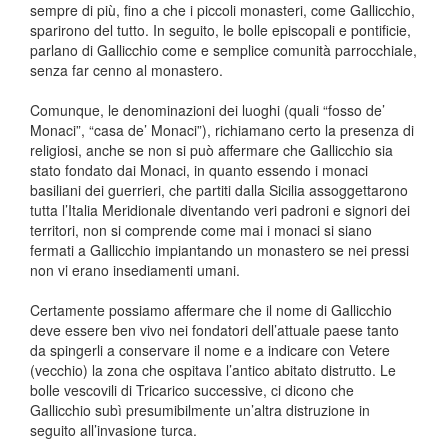
sempre di più, fino a che i piccoli monasteri, come Gallicchio,
sparirono del tutto. In seguito, le bolle episcopali e pontificie,
parlano di Gallicchio come e semplice comunità parrocchiale,
senza far cenno al monastero.
Comunque, le denominazioni dei luoghi (quali “fosso de’
Monaci”, “casa de’ Monaci”), richiamano certo la presenza di
religiosi, anche se non si può affermare che Gallicchio sia
stato fondato dai Monaci, in quanto essendo i monaci
basiliani dei guerrieri, che partiti dalla Sicilia assoggettarono
tutta l’Italia Meridionale diventando veri padroni e signori dei
territori, non si comprende come mai i monaci si siano
fermati a Gallicchio impiantando un monastero se nei pressi
non vi erano insediamenti umani.
Certamente possiamo affermare che il nome di Gallicchio
deve essere ben vivo nei fondatori dell’attuale paese tanto
da spingerli a conservare il nome e a indicare con Vetere
(vecchio) la zona che ospitava l’antico abitato distrutto. Le
bolle vescovili di Tricarico successive, ci dicono che
Gallicchio subì presumibilmente un’altra distruzione in
seguito all’invasione turca.