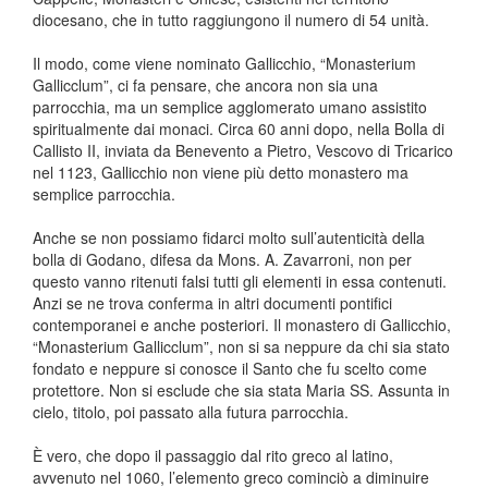
diocesano, che in tutto raggiungono il numero di 54 unità.
Il modo, come viene nominato Gallicchio, “Monasterium
Gallicclum”, ci fa pensare, che ancora non sia una
parrocchia, ma un semplice agglomerato umano assistito
spiritualmente dai monaci. Circa 60 anni dopo, nella Bolla di
Callisto II, inviata da Benevento a Pietro, Vescovo di Tricarico
nel 1123, Gallicchio non viene più detto monastero ma
semplice parrocchia.
Anche se non possiamo fidarci molto sull’autenticità della
bolla di Godano, difesa da Mons. A. Zavarroni, non per
questo vanno ritenuti falsi tutti gli elementi in essa contenuti.
Anzi se ne trova conferma in altri documenti pontifici
contemporanei e anche posteriori. Il monastero di Gallicchio,
“Monasterium Gallicclum”, non si sa neppure da chi sia stato
fondato e neppure si conosce il Santo che fu scelto come
protettore. Non si esclude che sia stata Maria SS. Assunta in
cielo, titolo, poi passato alla futura parrocchia.
È vero, che dopo il passaggio dal rito greco al latino,
avvenuto nel 1060, l’elemento greco cominciò a diminuire