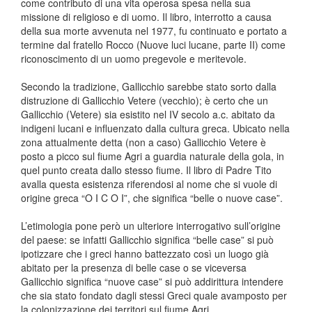
come contributo di una vita operosa spesa nella sua
missione di religioso e di uomo. Il libro, interrotto a causa
della sua morte avvenuta nel 1977, fu continuato e portato a
termine dal fratello Rocco (Nuove luci lucane, parte II) come
riconoscimento di un uomo pregevole e meritevole.
Secondo la tradizione, Gallicchio sarebbe stato sorto dalla
distruzione di Gallicchio Vetere (vecchio); è certo che un
Gallicchio (Vetere) sia esistito nel IV secolo a.c. abitato da
indigeni lucani e influenzato dalla cultura greca. Ubicato nella
zona attualmente detta (non a caso) Gallicchio Vetere è
posto a picco sul fiume Agri a guardia naturale della gola, in
quel punto creata dallo stesso fiume. Il libro di Padre Tito
avalla questa esistenza riferendosi al nome che si vuole di
origine greca “O I C O I”, che significa “belle o nuove case”.
L’etimologia pone però un ulteriore interrogativo sull’origine
del paese: se infatti Gallicchio significa “belle case” si può
ipotizzare che i greci hanno battezzato così un luogo già
abitato per la presenza di belle case o se viceversa
Gallicchio significa “nuove case” si può addirittura intendere
che sia stato fondato dagli stessi Greci quale avamposto per
la colonizzazione dei territori sul fiume Agri.