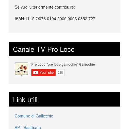
ore 20:00 - Festa della Pasta come si faceva una
Se vuoi ulteriormente contribuire:
volta”
ore 21:30 - “Gallicchio in musica” I musici in folk
IBAN: IT15 O076 0104 2000 0003 0852 727
estremo
Canale TV Pro Loco
Link utili
Comune di Gallicchio
APT Basilicata