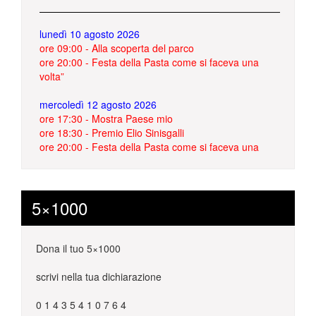
lunedì 10 agosto 2026
ore 09:00 - Alla scoperta del parco
ore 20:00 - Festa della Pasta come si faceva una
volta”
mercoledì 12 agosto 2026
ore 17:30 - Mostra Paese mio
ore 18:30 - Premio Elio Sinisgalli
ore 20:00 - Festa della Pasta come si faceva una
volta”
ore 21:30 - “Gallicchio in musica” – L’ultima foglia
d’autunno
5×1000
giovedì 13 agosto 2026
ore 18:00 - Premio Pro Loco Gallicchio 2026
ore 20:00 - Festa della Pasta come si faceva una
Dona il tuo 5×1000
volta”
ore 21:30 - “Gallicchio in musica” – Alberto
scrivi nella tua dichiarazione
Giovinazzo in tour
0 1 4 3 5 4 1 0 7 6 4
venerdì 14 agosto 2026